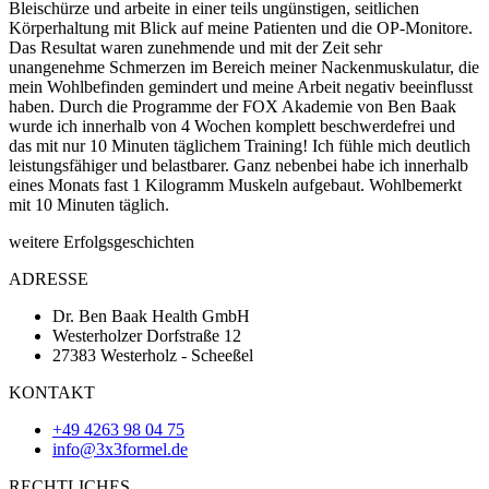
Bleischürze und arbeite in einer teils ungünstigen, seitlichen
Körperhaltung mit Blick auf meine Patienten und die OP-Monitore.
Das Resultat waren zunehmende und mit der Zeit sehr
unangenehme Schmerzen im Bereich meiner Nackenmuskulatur, die
mein Wohlbefinden gemindert und meine Arbeit negativ beeinflusst
haben. Durch die Programme der FOX Akademie von Ben Baak
wurde ich innerhalb von 4 Wochen komplett beschwerdefrei und
das mit nur 10 Minuten täglichem Training! Ich fühle mich deutlich
leistungsfähiger und belastbarer. Ganz nebenbei habe ich innerhalb
eines Monats fast 1 Kilogramm Muskeln aufgebaut. Wohlbemerkt
mit 10 Minuten täglich.
weitere Erfolgsgeschichten
ADRESSE
Dr. Ben Baak Health GmbH
Westerholzer Dorfstraße 12
27383 Westerholz - Scheeßel
KONTAKT
+49 4263 98 04 75
info@3x3formel.de
RECHTLICHES