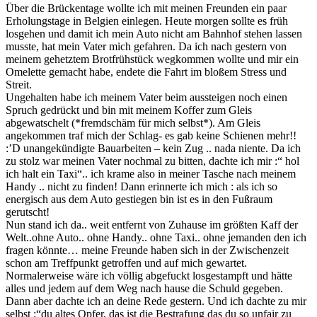
Über die Brückentage wollte ich mit meinen Freunden ein paar
Erholungstage in Belgien einlegen. Heute morgen sollte es früh
losgehen und damit ich mein Auto nicht am Bahnhof stehen lassen
musste, hat mein Vater mich gefahren. Da ich nach gestern von
meinem gehetztem Brotfrühstück wegkommen wollte und mir ein
Omelette gemacht habe, endete die Fahrt im bloßem Stress und
Streit.
Ungehalten habe ich meinem Vater beim aussteigen noch einen
Spruch gedrückt und bin mit meinem Koffer zum Gleis
abgewatschelt (*fremdschäm für mich selbst*). Am Gleis
angekommen traf mich der Schlag- es gab keine Schienen mehr!!
:’D unangekündigte Bauarbeiten – kein Zug .. nada niente. Da ich
zu stolz war meinen Vater nochmal zu bitten, dachte ich mir :“ hol
ich halt ein Taxi“.. ich krame also in meiner Tasche nach meinem
Handy .. nicht zu finden! Dann erinnerte ich mich : als ich so
energisch aus dem Auto gestiegen bin ist es in den Fußraum
gerutscht!
Nun stand ich da.. weit entfernt von Zuhause im größten Kaff der
Welt..ohne Auto.. ohne Handy.. ohne Taxi.. ohne jemanden den ich
fragen könnte… meine Freunde haben sich in der Zwischenzeit
schon am Treffpunkt getroffen und auf mich gewartet.
Normalerweise wäre ich völlig abgefuckt losgestampft und hätte
alles und jedem auf dem Weg nach hause die Schuld gegeben.
Dann aber dachte ich an deine Rede gestern. Und ich dachte zu mir
selbst :“du altes Opfer, das ist die Bestrafung das du so unfair zu