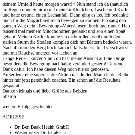
deinem Umfeld heute morgen warst! “ Nun stand ich da (natürlich
im Regen ohne Schirm) mit meinem Kleidchen, Tasche und Koffer
und hatte erstmal einen Lachanfall. Dann ging es los. Ich bedankte
mich für die Möglichkeit mich bewegen zu können. Ich sang den
ganzen Weg dein „Bewegungs-Vater-Unser“ hoch und runter! Hab
tausend mal meinem Mitochondrien gedankt und soo einen Spaß
gehabt. Meinen Koffer konnte ich nicht rollen, weil durch den
starken Sturm die Straßen komplett dick mit Blättern bedeckt waren.
Nach 45 min den Berg hoch kam ich klitschnass, total verschwitzt
und mit Bauchschmerzen vor lachen an.
Lange Rede – kurzer Sinn : du hast meine Ansicht auf die Dinge
besonders die Bewegung nachhaltig verändert gestern! Tausend
Dank dafür! Ich habe diesen Weg noch nie so genossen.
Außerdem: eine super starke Aktion das du den Mann in der Reihe
hinter mir jetzt persönlich coachst. Bin schon auf die Resultate
gespannt.
Danke vielmals und liebe Grüße aus Belgien,
Sharon
weitere Erfolgsgeschichten
ADRESSE
Dr. Ben Baak Health GmbH
Westerholzer Dorfstraße 12