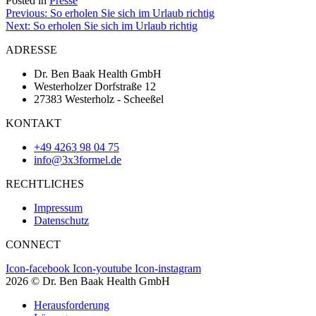
Posted in
Presse
Beitragsnavigation
Previous:
So erholen Sie sich im Urlaub richtig
Next:
So erholen Sie sich im Urlaub richtig
ADRESSE
Dr. Ben Baak Health GmbH
Westerholzer Dorfstraße 12
27383 Westerholz - Scheeßel
KONTAKT
+49 4263 98 04 75
info@3x3formel.de
RECHTLICHES
Impressum
Datenschutz
CONNECT
Icon-facebook
Icon-youtube
Icon-instagram
2026 © Dr. Ben Baak Health GmbH
Herausforderung